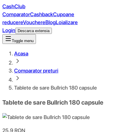
CashClub
Comparator
Cashback
Cupoane
reducere
Vouchere
Blog
Loializare
Login
Descarca extensia
Toggle menu
Acasa
Comparator preturi
Tablete de sare Bullrich 180 capsule
Tablete de sare Bullrich 180 capsule
25.9
RON