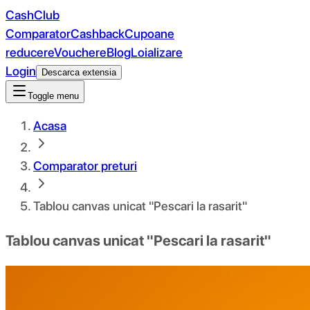
CashClub
Comparator
Cashback
Cupoane
reducere
Vouchere
Blog
Loializare
Login
Descarca extensia
Toggle menu
Acasa
Comparator preturi
Tablou canvas unicat "Pescari la rasarit"
Tablou canvas unicat "Pescari la rasarit"