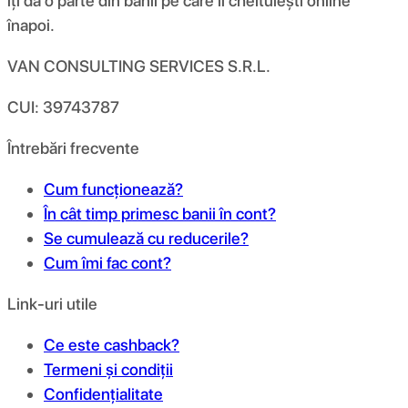
îți dă o parte din banii pe care îi cheltuiești online
înapoi.
VAN CONSULTING SERVICES S.R.L.
CUI: 39743787
Întrebări frecvente
Cum funcționează?
În cât timp primesc banii în cont?
Se cumulează cu reducerile?
Cum îmi fac cont?
Link-uri utile
Ce este cashback?
Termeni și condiții
Confidențialitate