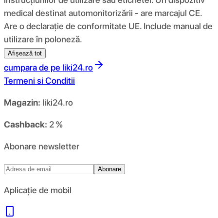
medical destinat automonitorizării - are marcajul CE.
Are o declarație de conformitate UE. Include manual de
utilizare în poloneză.
Afișează tot
cumpara de pe
liki24.ro
Termeni si Conditii
Magazin:
liki24.ro
Cashback:
2 %
Abonare newsletter
Abonare
Aplicație de mobil