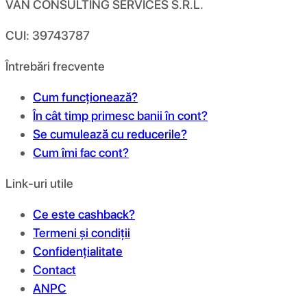
VAN CONSULTING SERVICES S.R.L.
CUI: 39743787
Întrebări frecvente
Cum funcționează?
În cât timp primesc banii în cont?
Se cumulează cu reducerile?
Cum îmi fac cont?
Link-uri utile
Ce este cashback?
Termeni și condiții
Confidențialitate
Contact
ANPC