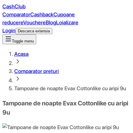
CashClub
Comparator
Cashback
Cupoane
reducere
Vouchere
Blog
Loializare
Login
Descarca extensia
Toggle menu
Acasa
Comparator preturi
Tampoane de noapte Evax Cottonlike cu aripi 9u
Tampoane de noapte Evax Cottonlike cu aripi
9u