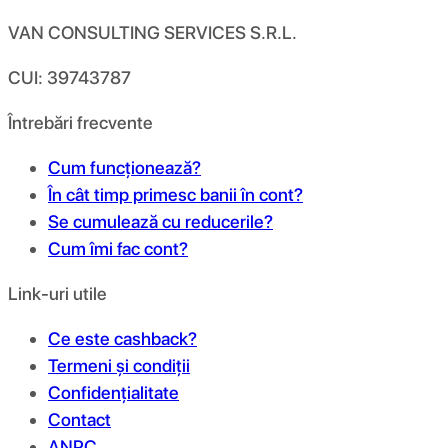
VAN CONSULTING SERVICES S.R.L.
CUI: 39743787
Întrebări frecvente
Cum funcționează?
În cât timp primesc banii în cont?
Se cumulează cu reducerile?
Cum îmi fac cont?
Link-uri utile
Ce este cashback?
Termeni și condiții
Confidențialitate
Contact
ANPC