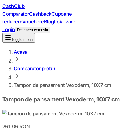
CashClub
Comparator
Cashback
Cupoane
reducere
Vouchere
Blog
Loializare
Login
Descarca extensia
Toggle menu
Acasa
Comparator preturi
Tampon de pansament Vexoderm, 10X7 cm
Tampon de pansament Vexoderm, 10X7 cm
261.06
RON