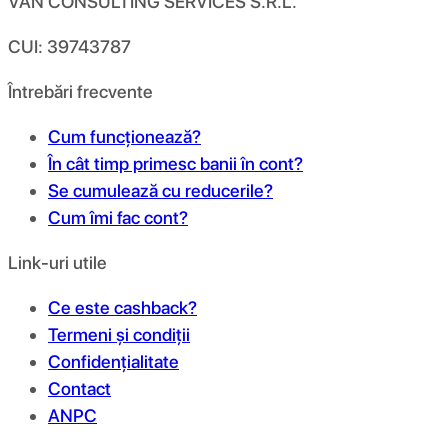
VAN CONSULTING SERVICES S.R.L.
CUI: 39743787
Întrebări frecvente
Cum funcționează?
În cât timp primesc banii în cont?
Se cumulează cu reducerile?
Cum îmi fac cont?
Link-uri utile
Ce este cashback?
Termeni și condiții
Confidențialitate
Contact
ANPC