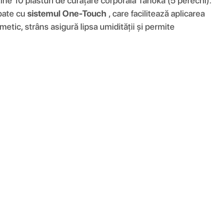
ține 10 plasturi de curățare corporală Tanoka (5 perechi).
ipate cu
sistemul One-Touch
, care facilitează aplicarea
metic, strâns asigură lipsa umidității și permite