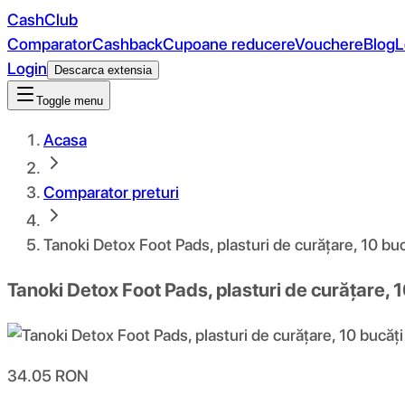
CashClub
Comparator
Cashback
Cupoane reducere
Vouchere
Blog
L
Login
Descarca extensia
Toggle menu
Acasa
Comparator preturi
Tanoki Detox Foot Pads, plasturi de curățare, 10 buc
Tanoki Detox Foot Pads, plasturi de curățare, 
34.05
RON