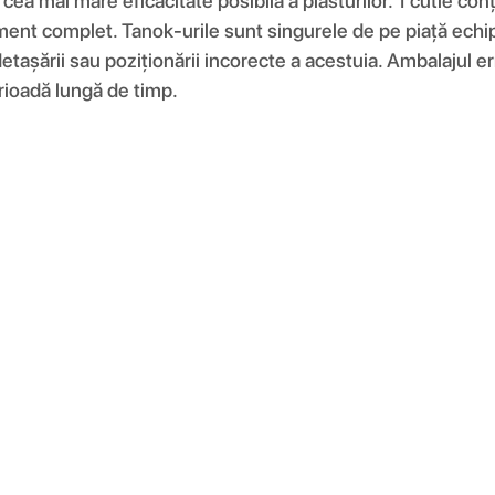
cea mai mare eficacitate posibilă a plasturilor. 1 cutie con
ament complet. Tanok-urile sunt singurele de pe piață ech
detașării sau poziționării incorecte a acestuia. Ambalajul er
rioadă lungă de timp.