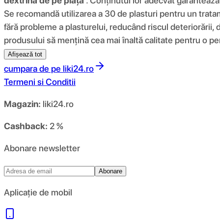
dextrină de pe piață
. Conținutul lor adecvat garantează 
Se recomandă utilizarea a 30 de plasturi pentru un trat
fără probleme a plasturelui, reducând riscul deteriorării, 
produsului să mențină cea mai înaltă calitate pentru o pe
Afișează tot
cumpara de pe
liki24.ro
Termeni si Conditii
Magazin:
liki24.ro
Cashback:
2 %
Abonare newsletter
Abonare
Aplicație de mobil