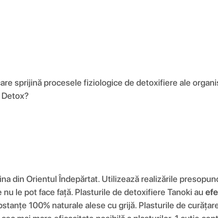
re sprijină procesele fiziologice de detoxifiere ale organism
i Detox?
a din Orientul Îndepărtat. Utilizează realizările presopunctu
 nu le pot face față. Plasturile de detoxifiere Tanoki au
efe
stanțe 100% naturale alese cu grijă. Plasturile de curățar