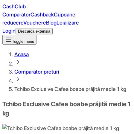
CashClub
Comparator
Cashback
Cupoane
reducere
Vouchere
Blog
Loializare
Login
Descarca extensia
Toggle menu
Acasa
Comparator preturi
Tchibo Exclusive Cafea boabe prăjită medie 1 kg
Tchibo Exclusive Cafea boabe prăjită medie 1
kg