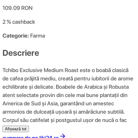
109.09
RON
2 %
cashback
Categorie:
Farma
Descriere
Tchibo Exclusive Medium Roast este o boabă clasică
de cafea prăjită mediu, creată pentru iubitorii de arome
echilibrate și delicate. Boabele de Arabica și Robusta
atent selectate provin din cele mai bune plantații din
America de Sud și Asia, garantând un amestec
armonios de dulceață ușoară și amărăciune subtilă.
Corpul său catifelat și postgustul ușor de nucă o fac
Afișează tot
cumpara de pe
liki24.ro