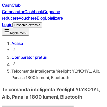
CashClub
Comparator
Cashback
Cupoane
reducere
Vouchere
Blog
Loializare
Login
Descarca extensia
Toggle menu
Acasa
Comparator preturi
Telcomanda inteligenta Yeelight YLYK01YL, Alb,
Pana la 1800 lumeni, Bluetooth
Telcomanda inteligenta Yeelight YLYK01YL,
Alb, Pana la 1800 lumeni, Bluetooth