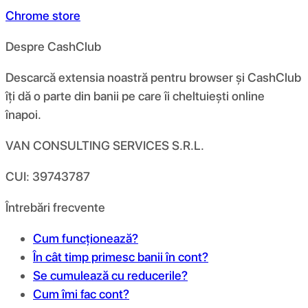
Chrome store
Despre CashClub
Descarcă extensia noastră pentru browser și CashClub
îți dă o parte din banii pe care îi cheltuiești online
înapoi.
VAN CONSULTING SERVICES S.R.L.
CUI: 39743787
Întrebări frecvente
Cum funcționează?
În cât timp primesc banii în cont?
Se cumulează cu reducerile?
Cum îmi fac cont?