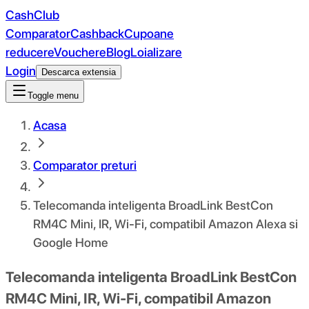
CashClub
Comparator
Cashback
Cupoane
reducere
Vouchere
Blog
Loializare
Login
Descarca extensia
Toggle menu
Acasa
Comparator preturi
Telecomanda inteligenta BroadLink BestCon
RM4C Mini, IR, Wi-Fi, compatibil Amazon Alexa si
Google Home
Telecomanda inteligenta BroadLink BestCon
RM4C Mini, IR, Wi-Fi, compatibil Amazon