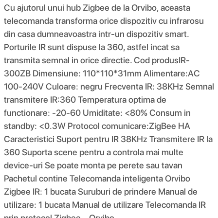
Cu ajutorul unui hub Zigbee de la Orvibo, aceasta
telecomanda transforma orice dispozitiv cu infrarosu
din casa dumneavoastra intr-un dispozitiv smart.
Porturile IR sunt dispuse la 360, astfel incat sa
transmita semnal in orice directie. Cod produsIR-
300ZB Dimensiune: 110*110*31mm Alimentare:AC
100-240V Culoare: negru Frecventa IR: 38KHz Semnal
transmitere IR:360 Temperatura optima de
functionare: -20-60 Umiditate: <80% Consum in
standby: <0.3W Protocol comunicare:ZigBee HA
Caracteristici Suport pentru IR 38KHz Transmitere IR la
360 Suporta scene pentru a controla mai multe
device-uri Se poate monta pe perete sau tavan
Pachetul contine Telecomanda inteligenta Orvibo
Zigbee IR: 1 bucata Suruburi de prindere Manual de
utilizare: 1 bucata Manual de utilizare Telecomanda IR
prin protocol Zigbee – Orvibo