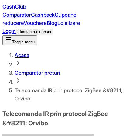
CashClub
Comparator
Cashback
Cupoane
reducere
Vouchere
Blog
Loializare
Login
Descarca extensia
Toggle menu
Acasa
Comparator preturi
Telecomanda IR prin protocol ZigBee &#8211;
Orvibo
Telecomanda IR prin protocol ZigBee
&#8211; Orvibo