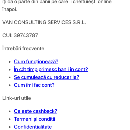
îți dă o parte din banii pe care îi cheltuiești online
înapoi.
VAN CONSULTING SERVICES S.R.L.
CUI: 39743787
Întrebări frecvente
Cum funcționează?
În cât timp primesc banii în cont?
Se cumulează cu reducerile?
Cum îmi fac cont?
Link-uri utile
Ce este cashback?
Termeni și condiții
Confidențialitate