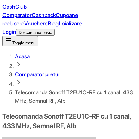
CashClub
Comparator
Cashback
Cupoane
reducere
Vouchere
Blog
Loializare
Login
Descarca extensia
Toggle menu
Acasa
Comparator preturi
Telecomanda Sonoff T2EU1C-RF cu 1 canal, 433
MHz, Semnal RF, Alb
Telecomanda Sonoff T2EU1C-RF cu 1 canal,
433 MHz, Semnal RF, Alb