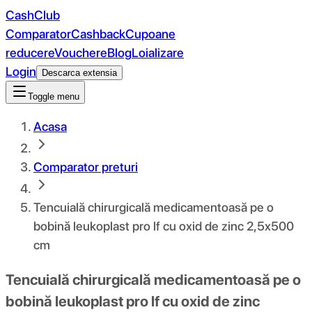
CashClub
Comparator
Cashback
Cupoane
reducere
Vouchere
Blog
Loializare
Login
Descarca extensia
Toggle menu
Acasa
Comparator preturi
Tencuială chirurgicală medicamentoasă pe o
bobină leukoplast pro lf cu oxid de zinc 2,5x500
cm
Tencuială chirurgicală medicamentoasă pe o
bobină leukoplast pro lf cu oxid de zinc