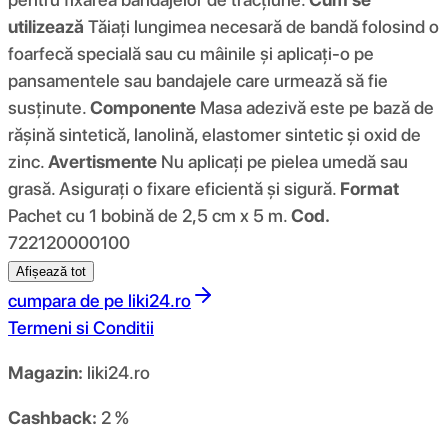
utilizează
Tăiați lungimea necesară de bandă folosind o
foarfecă specială sau cu mâinile și aplicați-o pe
pansamentele sau bandajele care urmează să fie
susținute.
Componente
Masa adezivă este pe bază de
rășină sintetică, lanolină, elastomer sintetic și oxid de
zinc.
Avertismente
Nu aplicați pe pielea umedă sau
grasă. Asigurați o fixare eficientă și sigură.
Format
Pachet cu 1 bobină de 2,5 cm x 5 m.
Cod.
722120000100
Afișează tot
cumpara de pe
liki24.ro
Termeni si Conditii
Magazin:
liki24.ro
Cashback:
2 %