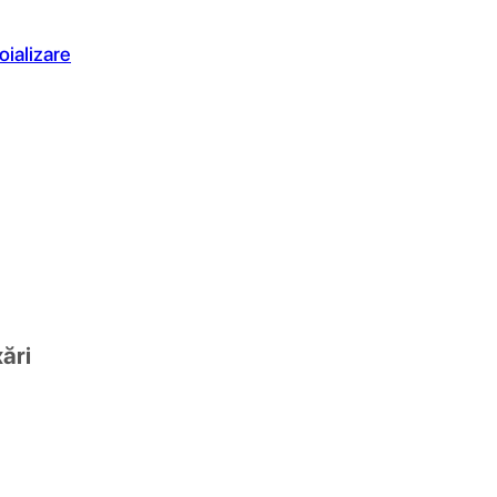
oializare
xări