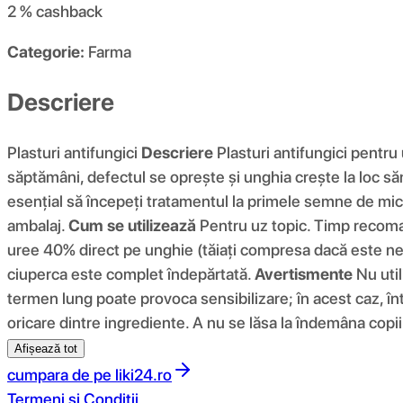
2 %
cashback
Categorie:
Farma
Descriere
Plasturi antifungici
Descriere
Plasturi antifungici pentru 
săptămâni, defectul se oprește și unghia crește la loc să
esențial să începeți tratamentul la primele semne de micoz
ambalaj.
Cum se utilizează
Pentru uz topic. Timp recomand
uree 40% direct pe unghie (tăiați compresa dacă este neces
ciuperca este complet îndepărtată.
Avertismente
Nu util
termen lung poate provoca sensibilizare; în acest caz, într
oricare dintre ingrediente. A nu se lăsa la îndemâna copiil
Afișează tot
cumpara de pe
liki24.ro
Termeni si Conditii