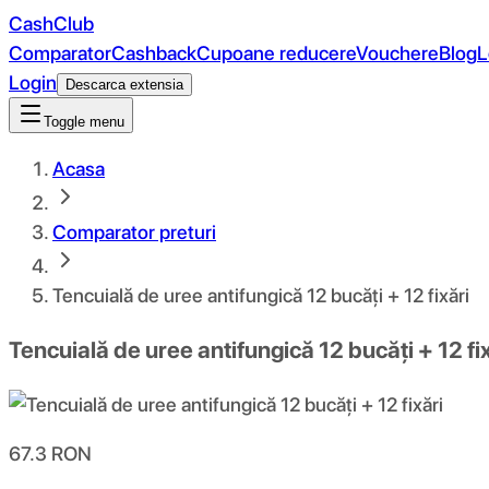
CashClub
Comparator
Cashback
Cupoane reducere
Vouchere
Blog
L
Login
Descarca extensia
Toggle menu
Acasa
Comparator preturi
Tencuială de uree antifungică 12 bucăți + 12 fixări
Tencuială de uree antifungică 12 bucăți + 12 fi
67.3
RON