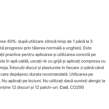
uree 40%: după utilizare zilnică timp de 1 până la 3
tă progresiv prin tăierea normală a unghiei). Este
ii practice pentru aplicarea și utilizarea corectă pe
 în apă caldă, uscați-le cu grijă și aplicați compresa cu
ja. Înlocuiți discul și plasturele în fiecare zi până când
de care depășesc durata recomandată. Utilizarea pe
 aplicați pe leziuni. Nu utilizați dacă sunteți alergic la
ține 12 discuri și 12 patch-uri.
Cod.
CO295