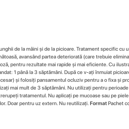
unghii de la mâini și de la picioare. Tratament specific cu 
nătoasă, avansând partea deteriorată (care trebuie elimina
ă, pentru rezultate mai rapide și mai eficiente. Cu ilustraț
at: 1 până la 3 săptămâni. După ce v-ați înmuiat picioarele
ar) și folosiți pansamentul ocluziv pentru a o fixa și prote
izați mai mult de 3 săptămâni. Nu utilizați pentru perioa
erupeți tratamentul. Nu aplicați pe mucoase sau pe piele. Nu
or. Doar pentru uz extern. Nu reutilizați.
Format
Pachet con