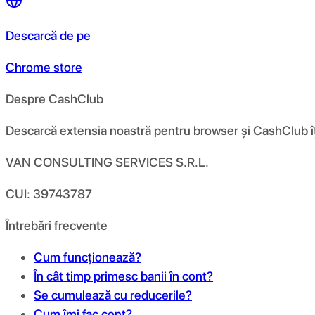
Descarcă de pe
Chrome store
Despre CashClub
Descarcă extensia noastră pentru browser și CashClub îți d
VAN CONSULTING SERVICES S.R.L.
CUI: 39743787
Întrebări frecvente
Cum funcționează?
În cât timp primesc banii în cont?
Se cumulează cu reducerile?
Cum îmi fac cont?