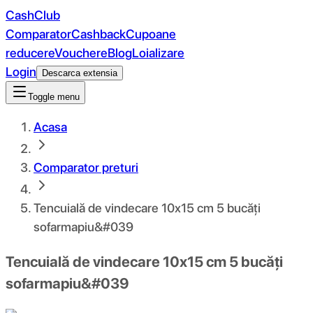
CashClub
Comparator
Cashback
Cupoane
reducere
Vouchere
Blog
Loializare
Login
Descarca extensia
Toggle menu
Acasa
Comparator preturi
Tencuială de vindecare 10x15 cm 5 bucăți
sofarmapiu&#039
Tencuială de vindecare 10x15 cm 5 bucăți
sofarmapiu&#039