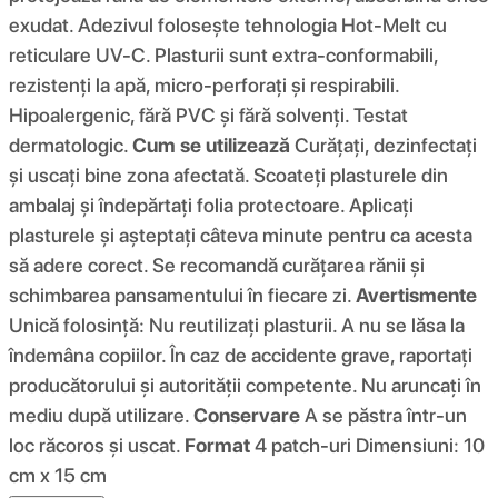
exudat. Adezivul folosește tehnologia Hot-Melt cu
reticulare UV-C. Plasturii sunt extra-conformabili,
rezistenți la apă, micro-perforați și respirabili.
Hipoalergenic, fără PVC și fără solvenți. Testat
dermatologic.
Cum se utilizează
Curățați, dezinfectați
și uscați bine zona afectată. Scoateți plasturele din
ambalaj și îndepărtați folia protectoare. Aplicați
plasturele și așteptați câteva minute pentru ca acesta
să adere corect. Se recomandă curățarea rănii și
schimbarea pansamentului în fiecare zi.
Avertismente
Unică folosință: Nu reutilizați plasturii. A nu se lăsa la
îndemâna copiilor. În caz de accidente grave, raportați
producătorului și autorității competente. Nu aruncați în
mediu după utilizare.
Conservare
A se păstra într-un
loc răcoros și uscat.
Format
4 patch-uri Dimensiuni: 10
cm x 15 cm