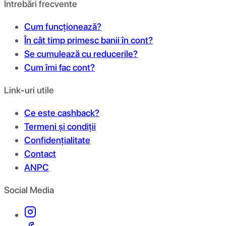
Întrebări frecvente
Cum funcționează?
În cât timp primesc banii în cont?
Se cumulează cu reducerile?
Cum îmi fac cont?
Link-uri utile
Ce este cashback?
Termeni și condiții
Confidențialitate
Contact
ANPC
Social Media