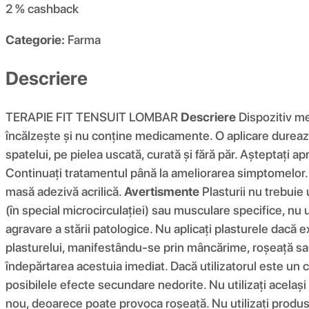
2 %
cashback
Categorie:
Farma
Descriere
TERAPIE FIT TENSUIT LOMBAR
Descriere
Dispozitiv med
încălzește și nu conține medicamente. O aplicare durează 
spatelui, pe pielea uscată, curată și fără păr. Așteptați a
Continuați tratamentul până la ameliorarea simptomelor. P
masă adezivă acrilică.
Avertismente
Plasturii nu trebuie 
(în special microcirculației) sau musculare specifice, nu u
agravare a stării patologice. Nu aplicați plasturele dacă 
plasturelui, manifestându-se prin mâncărime, roșeață sau
îndepărtarea acestuia imediat. Dacă utilizatorul este un 
posibilele efecte secundare nedorite. Nu utilizați același 
nou, deoarece poate provoca roșeață. Nu utilizați produsu