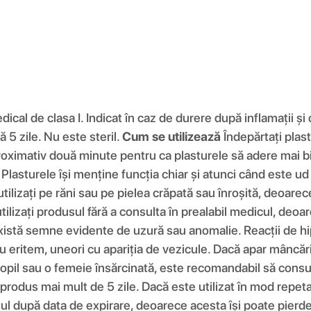
ical de clasa I. Indicat în caz de durere după inflamații și 
5 zile. Nu este steril.
Cum se utilizează
Îndepărtați plast
proximativ două minute pentru ca plasturele să adere mai bine
lasturele își menține funcția chiar și atunci când este ud
utilizați pe răni sau pe pielea crăpată sau înroșită, deoarece
tilizați produsul fără a consulta în prealabil medicul, deoa
există semne evidente de uzură sau anomalie. Reacții de hipe
 eritem, uneori cu apariția de vezicule. Dacă apar mâncăr
copil sau o femeie însărcinată, este recomandabil să consul
produs mai mult de 5 zile. Dacă este utilizat în mod repetat
l după data de expirare, deoarece acesta își poate pierde c