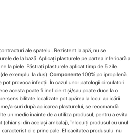
contracturi ale spatelui. Rezistent la apă, nu se
urele de la bază. Aplicați plasturele pe partea inferioară a
 la piele. Păstrați plasturele aplicat timp de 5 zile.
 (de exemplu, la duș).
Componente
100% polipropilenă,
 pot provoca infecții. În cazul unor patologii circulatorii
rece acesta poate fi ineficient și/sau poate duce la o
rsensibilitate localizate pot apărea la locul aplicării
ime/arsuri după aplicarea plasturelui, se recomandă
te un medic înainte de a utiliza produsul, pentru a evita
 (chiar și din același ambalaj), înlocuiți produsul cu unul
aracteristicile principale. Eficacitatea produsului nu