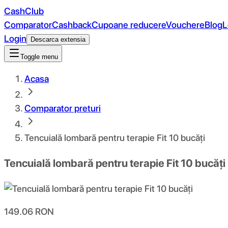
CashClub
Comparator
Cashback
Cupoane reducere
Vouchere
Blog
L
Login
Descarca extensia
Toggle menu
Acasa
Comparator preturi
Tencuială lombară pentru terapie Fit 10 bucăți
Tencuială lombară pentru terapie Fit 10 bucăți
149.06
RON