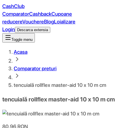
CashClub
Comparator
Cashback
Cupoane
reducere
Vouchere
Blog
Loializare
Login
Descarca extensia
Toggle menu
Acasa
Comparator preturi
tencuială rollflex master-aid 10 x 10 m cm
tencuială rollflex master-aid 10 x 10 m cm
80.96
RON