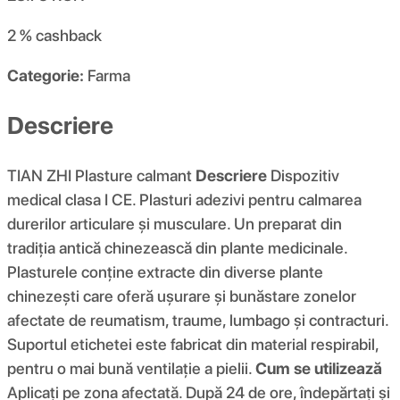
2 %
cashback
Categorie:
Farma
Descriere
TIAN ZHI Plasture calmant
Descriere
Dispozitiv
medical clasa I CE. Plasturi adezivi pentru calmarea
durerilor articulare și musculare. Un preparat din
tradiția antică chinezească din plante medicinale.
Plasturele conține extracte din diverse plante
chinezești care oferă ușurare și bunăstare zonelor
afectate de reumatism, traume, lumbago și contracturi.
Suportul etichetei este fabricat din material respirabil,
pentru o mai bună ventilație a pielii.
Cum se utilizează
Aplicați pe zona afectată. După 24 de ore, îndepărtați și