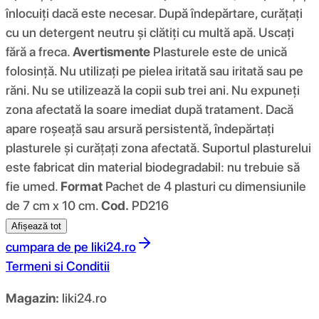
înlocuiți dacă este necesar. După îndepărtare, curățați
cu un detergent neutru și clătiți cu multă apă. Uscați
fără a freca.
Avertismente
Plasturele este de unică
folosință. Nu utilizați pe pielea iritată sau iritată sau pe
răni. Nu se utilizează la copii sub trei ani. Nu expuneți
zona afectată la soare imediat după tratament. Dacă
apare roșeață sau arsură persistentă, îndepărtați
plasturele și curățați zona afectată. Suportul plasturelui
este fabricat din material biodegradabil: nu trebuie să
fie umed.
Format
Pachet de 4 plasturi cu dimensiunile
de 7 cm x 10 cm.
Cod.
PD216
Afișează tot
cumpara de pe
liki24.ro
Termeni si Conditii
Magazin:
liki24.ro