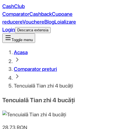
CashClub
Comparator
Cashback
Cupoane
reducere
Vouchere
Blog
Loializare
Login
Descarca extensia
Toggle menu
Acasa
Comparator preturi
Tencuială Tian zhi 4 bucăți
Tencuială Tian zhi 4 bucăți
28.73
RON