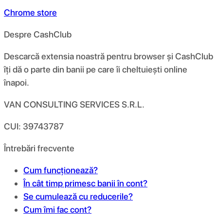
Chrome store
Despre CashClub
Descarcă extensia noastră pentru browser și CashClub
îți dă o parte din banii pe care îi cheltuiești online
înapoi.
VAN CONSULTING SERVICES S.R.L.
CUI: 39743787
Întrebări frecvente
Cum funcționează?
În cât timp primesc banii în cont?
Se cumulează cu reducerile?
Cum îmi fac cont?