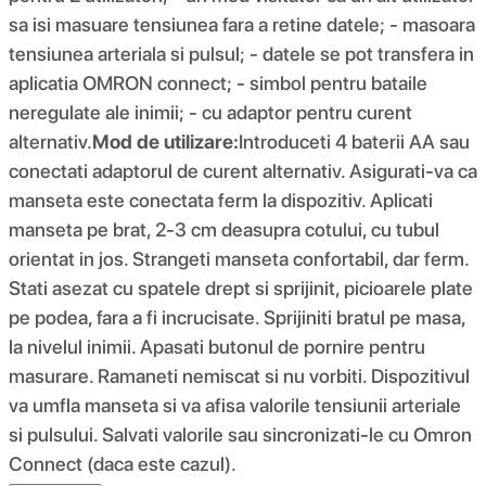
sa isi masuare tensiunea fara a retine datele; - masoara
tensiunea arteriala si pulsul; - datele se pot transfera in
aplicatia OMRON connect; - simbol pentru bataile
neregulate ale inimii; - cu adaptor pentru curent
alternativ.
Mod de utilizare:
Introduceti 4 baterii AA sau
conectati adaptorul de curent alternativ. Asigurati-va ca
manseta este conectata ferm la dispozitiv. Aplicati
manseta pe brat, 2-3 cm deasupra cotului, cu tubul
orientat in jos. Strangeti manseta confortabil, dar ferm.
Stati asezat cu spatele drept si sprijinit, picioarele plate
pe podea, fara a fi incrucisate. Sprijiniti bratul pe masa,
la nivelul inimii. Apasati butonul de pornire pentru
masurare. Ramaneti nemiscat si nu vorbiti. Dispozitivul
va umfla manseta si va afisa valorile tensiunii arteriale
si pulsului. Salvati valorile sau sincronizati-le cu Omron
Connect (daca este cazul).