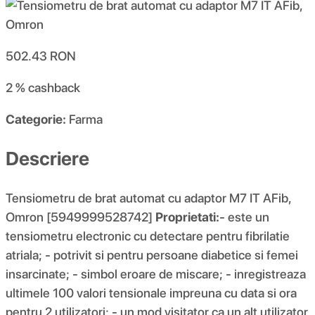
502.43
RON
2 %
cashback
Categorie:
Farma
Descriere
Tensiometru de brat automat cu adaptor M7 IT AFib,
Omron [5949999528742]
Proprietati:
- este un
tensiometru electronic cu detectare pentru fibrilatie
atriala; - potrivit si pentru persoane diabetice si femei
insarcinate; - simbol eroare de miscare; - inregistreaza
ultimele 100 valori tensionale impreuna cu data si ora
pentru 2 utilizatori; - un mod visitator ca un alt utilizator