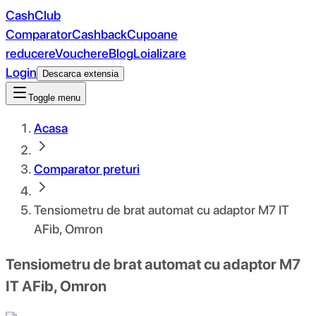
CashClub
Comparator
Cashback
Cupoane
reducere
Vouchere
Blog
Loializare
Login
Descarca extensia
Toggle menu
Acasa
Comparator preturi
Tensiometru de brat automat cu adaptor M7 IT
AFib, Omron
Tensiometru de brat automat cu adaptor M7
IT AFib, Omron