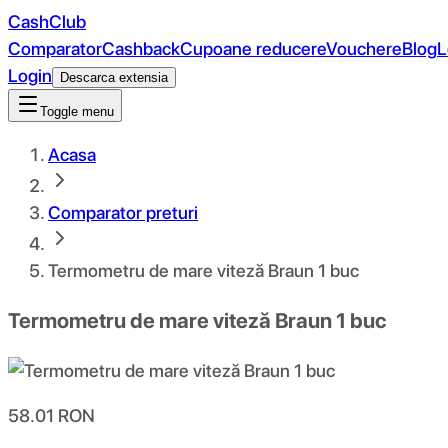
CashClub
Comparator
Cashback
Cupoane reducere
Vouchere
Blog
L
Login
Descarca extensia
Toggle menu
Acasa
Comparator preturi
Termometru de mare viteză Braun 1 buc
Termometru de mare viteză Braun 1 buc
58.01
RON