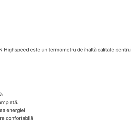
ighspeed este un termometru de înaltă calitate pentru
ră
ompletă.
ea energiei
are confortabilă