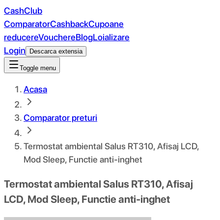
CashClub
Comparator
Cashback
Cupoane
reducere
Vouchere
Blog
Loializare
Login
Descarca extensia
Toggle menu
Acasa
Comparator preturi
Termostat ambiental Salus RT310, Afisaj LCD,
Mod Sleep, Functie anti-inghet
Termostat ambiental Salus RT310, Afisaj
LCD, Mod Sleep, Functie anti-inghet