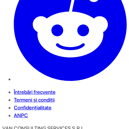
Întrebări frecvente
Termeni și condiții
Confidențialitate
ANPC
VAN CONSULTING SERVICES S.R.L.