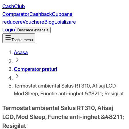
CashClub
Comparator
Cashback
Cupoane
reducere
Vouchere
Blog
Loializare
Login
Descarca extensia
Toggle menu
Acasa
Comparator preturi
Termostat ambiental Salus RT310, Afisaj LCD,
Mod Sleep, Functie anti-inghet &#8211; Resigilat
Termostat ambiental Salus RT310, Afisaj
LCD, Mod Sleep, Functie anti-inghet &#8211;
Resigilat