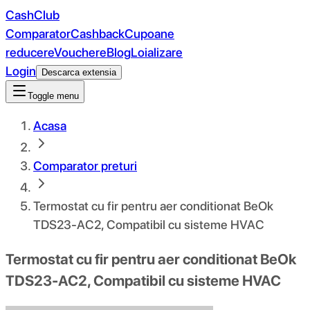
CashClub
Comparator
Cashback
Cupoane
reducere
Vouchere
Blog
Loializare
Login
Descarca extensia
Toggle menu
Acasa
Comparator preturi
Termostat cu fir pentru aer conditionat BeOk
TDS23-AC2, Compatibil cu sisteme HVAC
Termostat cu fir pentru aer conditionat BeOk
TDS23-AC2, Compatibil cu sisteme HVAC