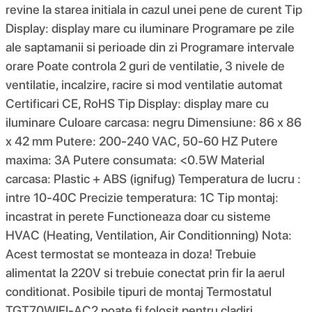
revine la starea initiala in cazul unei pene de curent Tip
Display: display mare cu iluminare Programare pe zile
ale saptamanii si perioade din zi Programare intervale
orare Poate controla 2 guri de ventilatie, 3 nivele de
ventilatie, incalzire, racire si mod ventilatie automat
Certificari CE, RoHS Tip Display: display mare cu
iluminare Culoare carcasa: negru Dimensiune: 86 x 86
x 42 mm Putere: 200-240 VAC, 50-60 HZ Putere
maxima: 3A Putere consumata: <0.5W Material
carcasa: Plastic + ABS (ignifug) Temperatura de lucru :
intre 10-40C Precizie temperatura: 1C Tip montaj:
incastrat in perete Functioneaza doar cu sisteme
HVAC (Heating, Ventilation, Air Conditionning) Nota:
Acest termostat se monteaza in doza! Trebuie
alimentat la 220V si trebuie conectat prin fir la aerul
conditionat. Posibile tipuri de montaj Termostatul
TGT70WIFI-AC2 poate fi folosit pentru cladiri