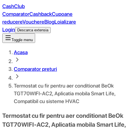
CashClub
Comparator
Cashback
Cupoane
reducere
Vouchere
Blog
Loializare
Login
Descarca extensia
Toggle menu
Acasa
Comparator preturi
Termostat cu fir pentru aer conditionat BeOk
TGT70WIFI-AC2, Aplicatia mobila Smart Life,
Compatibil cu sisteme HVAC
Termostat cu fir pentru aer conditionat BeOk
TGT70WIFI-AC2, Aplicatia mobila Smart Life,