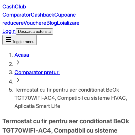
CashClub
Comparator
Cashback
Cupoane
reducere
Vouchere
Blog
Loializare
Login
Descarca extensia
Toggle menu
Acasa
Comparator preturi
Termostat cu fir pentru aer conditionat BeOk
TGT70WIFI-AC4, Compatibil cu sisteme HVAC,
Aplicatia Smart Life
Termostat cu fir pentru aer conditionat BeOk
TGT70WIFI-AC4, Compatibil cu sisteme