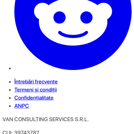
Întrebări frecvente
Termeni și condiții
Confidențialitate
ANPC
VAN CONSULTING SERVICES S.R.L.
CUI: 39743787