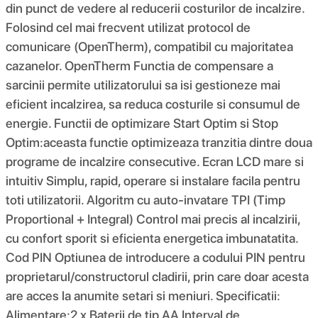
din punct de vedere al reducerii costurilor de incalzire.
Folosind cel mai frecvent utilizat protocol de
comunicare (OpenTherm), compatibil cu majoritatea
cazanelor. OpenTherm Functia de compensare a
sarcinii permite utilizatorului sa isi gestioneze mai
eficient incalzirea, sa reduca costurile si consumul de
energie. Functii de optimizare Start Optim si Stop
Optim:aceasta functie optimizeaza tranzitia dintre doua
programe de incalzire consecutive. Ecran LCD mare si
intuitiv Simplu, rapid, operare si instalare facila pentru
toti utilizatorii. Algoritm cu auto-invatare TPI (Timp
Proportional + Integral) Control mai precis al incalzirii,
cu confort sporit si eficienta energetica imbunatatita.
Cod PIN Optiunea de introducere a codului PIN pentru
proprietarul/constructorul cladirii, prin care doar acesta
are acces la anumite setari si meniuri. Specificatii:
Alimentare:2 x Baterii de tip AA Interval de