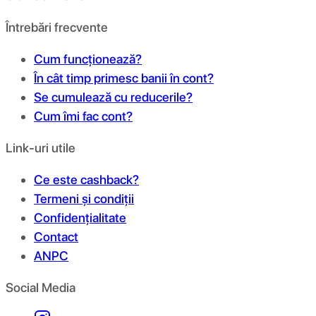
Întrebări frecvente
Cum funcționează?
În cât timp primesc banii în cont?
Se cumulează cu reducerile?
Cum îmi fac cont?
Link-uri utile
Ce este cashback?
Termeni și condiții
Confidențialitate
Contact
ANPC
Social Media