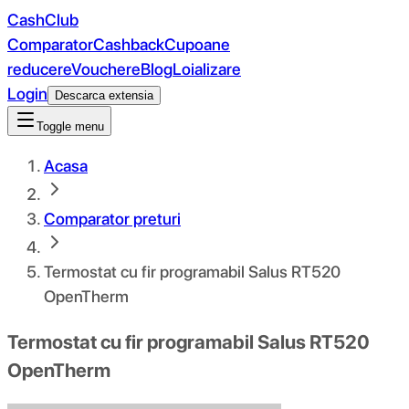
CashClub
Comparator
Cashback
Cupoane
reducere
Vouchere
Blog
Loializare
Login
Descarca extensia
Toggle menu
Acasa
Comparator preturi
Termostat cu fir programabil Salus RT520
OpenTherm
Termostat cu fir programabil Salus RT520
OpenTherm