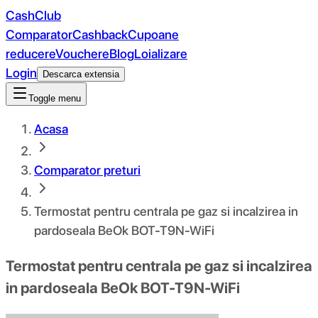
CashClub
Comparator
Cashback
Cupoane
reducere
Vouchere
Blog
Loializare
Login
Descarca extensia
Toggle menu
Acasa
Comparator preturi
Termostat pentru centrala pe gaz si incalzirea in
pardoseala BeOk BOT-T9N-WiFi
Termostat pentru centrala pe gaz si incalzirea
in pardoseala BeOk BOT-T9N-WiFi