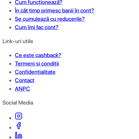
Cum funcționează?
În cât timp primesc banii în cont?
Se cumulează cu reducerile?
Cum îmi fac cont?
Link-uri utile
Ce este cashback?
Termeni și condiții
Confidențialitate
Contact
ANPC
Social Media