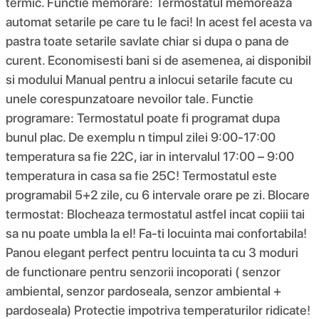
termic. Functie memorare: Termostatul memoreaza
automat setarile pe care tu le faci! In acest fel acesta va
pastra toate setarile savlate chiar si dupa o pana de
curent. Economisesti bani si de asemenea, ai disponibil
si modului Manual pentru a inlocui setarile facute cu
unele corespunzatoare nevoilor tale. Functie
programare: Termostatul poate fi programat dupa
bunul plac. De exemplu n timpul zilei 9:00-17:00
temperatura sa fie 22C, iar in intervalul 17:00 – 9:00
temperatura in casa sa fie 25C! Termostatul este
programabil 5+2 zile, cu 6 intervale orare pe zi. Blocare
termostat: Blocheaza termostatul astfel incat copiii tai
sa nu poate umbla la el! Fa-ti locuinta mai confortabila!
Panou elegant perfect pentru locuinta ta cu 3 moduri
de functionare pentru senzorii incoporati ( senzor
ambiental, senzor pardoseala, senzor ambiental +
pardoseala) Protectie impotriva temperaturilor ridicate!