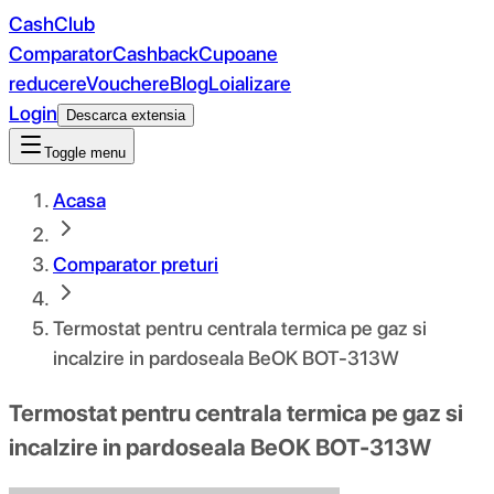
CashClub
Comparator
Cashback
Cupoane
reducere
Vouchere
Blog
Loializare
Login
Descarca extensia
Toggle menu
Acasa
Comparator preturi
Termostat pentru centrala termica pe gaz si
incalzire in pardoseala BeOK BOT-313W
Termostat pentru centrala termica pe gaz si
incalzire in pardoseala BeOK BOT-313W