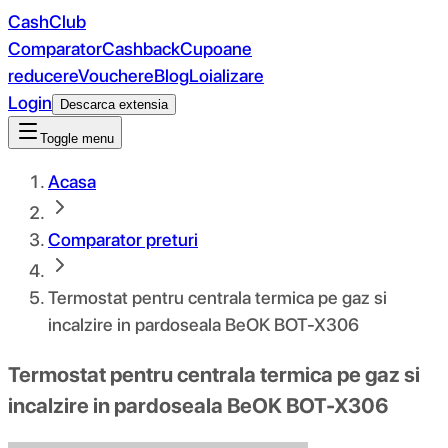
CashClub
Comparator
Cashback
Cupoane
reducere
Vouchere
Blog
Loializare
Login
Descarca extensia
Toggle menu
Acasa
Comparator preturi
Termostat pentru centrala termica pe gaz si
incalzire in pardoseala BeOK BOT-X306
Termostat pentru centrala termica pe gaz si
incalzire in pardoseala BeOK BOT-X306