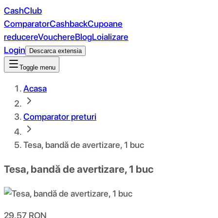
CashClub
Comparator
Cashback
Cupoane
reducere
Vouchere
Blog
Loializare
Login
Descarca extensia
Toggle menu
Acasa
Comparator preturi
Tesa, bandă de avertizare, 1 buc
Tesa, bandă de avertizare, 1 buc
29.57
RON