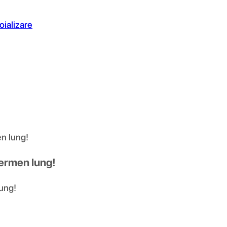
oializare
n lung!
Termen lung!