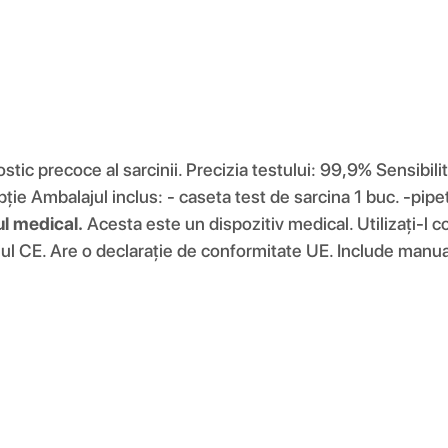
ostic precoce al sarcinii. Precizia testului: 99,9% Sensibi
 Ambalajul inclus: - caseta test de sarcina 1 buc. -pipeta 1
ul medical.
Acesta este un dispozitiv medical. Utilizați-l c
jul CE. Are o declarație de conformitate UE. Include manual