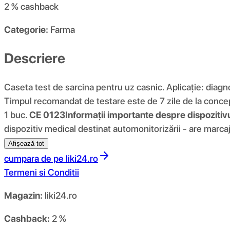
2 %
cashback
Categorie:
Farma
Descriere
Caseta test de sarcina pentru uz casnic. Aplicație: diagn
Timpul recomandat de testare este de 7 zile de la concepție
1 buc.
CE 0123
Informații importante despre dispozitiv
dispozitiv medical destinat automonitorizării - are marca
Afișează tot
cumpara de pe
liki24.ro
Termeni si Conditii
Magazin:
liki24.ro
Cashback:
2 %