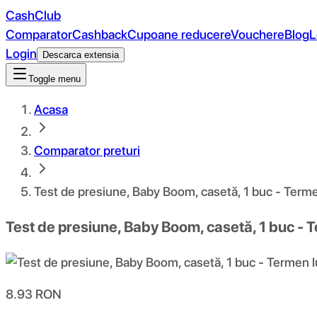
CashClub
Comparator
Cashback
Cupoane reducere
Vouchere
Blog
L
Login
Descarca extensia
Toggle menu
Acasa
Comparator preturi
Test de presiune, Baby Boom, casetă, 1 buc - Terme
Test de presiune, Baby Boom, casetă, 1 buc - 
8.93
RON