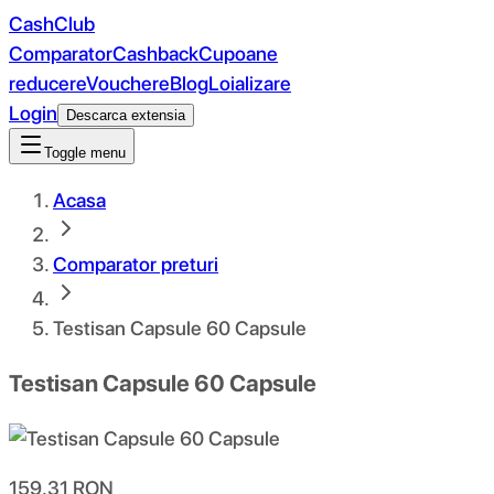
CashClub
Comparator
Cashback
Cupoane
reducere
Vouchere
Blog
Loializare
Login
Descarca extensia
Toggle menu
Acasa
Comparator preturi
Testisan Capsule 60 Capsule
Testisan Capsule 60 Capsule
159.31
RON