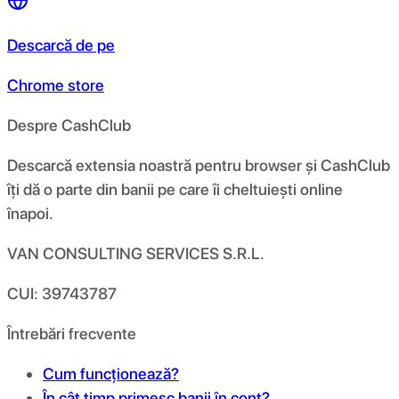
Descarcă de pe
Chrome store
Despre CashClub
Descarcă extensia noastră pentru browser și CashClub
îți dă o parte din banii pe care îi cheltuiești online
înapoi.
VAN CONSULTING SERVICES S.R.L.
CUI: 39743787
Întrebări frecvente
Cum funcționează?
În cât timp primesc banii în cont?