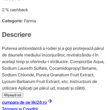
2 %
cashback
Categorie:
Farma
Descriere
Puterea antioxidantă a rodiei și a goji protejează părul
de daunele mediului înconjurător, revitalizându-l în
același timp și oferindu-i strălucire. Compoziţie Aqua,
Sodium Laureth Sulfate, Cocamidopropyl Betaine,
Sodium Chloride, Punica Granatum Fruit Extract,
Lycium Barbarum Fruit Extract, etc. Instrucțiuni de
utilizare Aplicați pe părul ud, masați și clătiți.
Afișează tot
cumpara de pe
liki24.ro
Termeni si Conditii