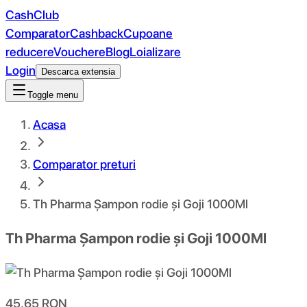
CashClub
Comparator
Cashback
Cupoane
reducere
Vouchere
Blog
Loializare
Login
Descarca extensia
Toggle menu
Acasa
Comparator preturi
Th Pharma Șampon rodie și Goji 1000Ml
Th Pharma Șampon rodie și Goji 1000Ml
45.65
RON