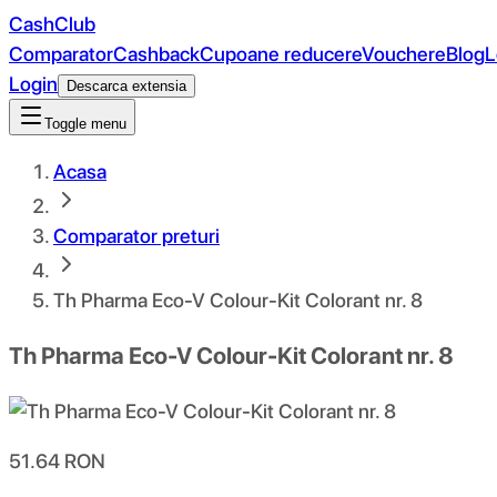
CashClub
Comparator
Cashback
Cupoane reducere
Vouchere
Blog
L
Login
Descarca extensia
Toggle menu
Acasa
Comparator preturi
Th Pharma Eco-V Colour-Kit Colorant nr. 8
Th Pharma Eco-V Colour-Kit Colorant nr. 8
51.64
RON