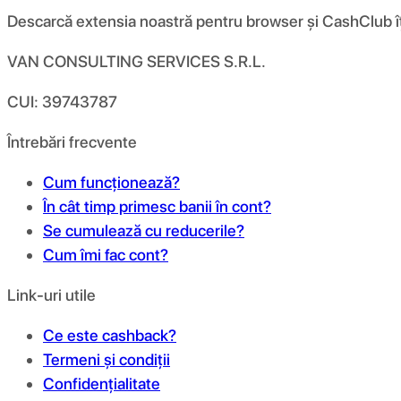
Descarcă extensia noastră pentru browser și CashClub îți d
VAN CONSULTING SERVICES S.R.L.
CUI: 39743787
Întrebări frecvente
Cum funcționează?
În cât timp primesc banii în cont?
Se cumulează cu reducerile?
Cum îmi fac cont?
Link-uri utile
Ce este cashback?
Termeni și condiții
Confidențialitate