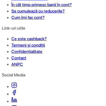
În cât timp primesc banii în cont?
Se cumulează cu reducerile?
Cum îmi fac cont?
Link-uri utile
Ce este cashback?
Termeni și condiții
Confidențialitate
Contact
ANPC
Social Media