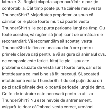
laterale. 3- Reglați clapeta superioară într-o poziție
confortabilă. Cât timp poate purta câinele meu vesta
ThunderShirt? Majoritatea proprietarilor spun că
câinilor lor le place foarte mult să poarte vesta
ThunderShirt și le pot purta perioade lungi de timp. Cu
toate acestea, vă rugăm să țineți cont de următoarele
recomandări: Vă recomandăm să scoateți vesta
ThunderShirt la fiecare una sau două ore pentru
primele câteva dăți pentru a vă asigura că animalul dvs.
de companie este fericit. Iritațiile pielii sau alte
probleme cauzate de vestă sunt foarte rare, dar este
întotdeauna cel mai bine să fiți precauți. Și, scoateți
întotdeauna vesta ThunderShirt de cel puțin două ori
pe zi dacă câinele dvs. o poartă perioade lungi de timp.
Ce fel de instruire este necesară pentru a utiliza
ThunderShirt? Nu este nevoie de antrenament,
asigură-te doar că îmbraci vesta corect, urmând