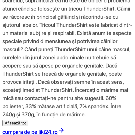
soarelui), supraîncălzirea nu este de obicei o problemă
atunci când se folosește un tricou ThunderShirt. Câinii
se răcoresc în principal gâfâind și răcorindu-se cu
ajutorul labelor. Tricoul ThunderShirt este fabricat dintr-
un material subțire și respirabil. Există anumite aspecte
speciale privind dimensiunea și potrivirea câinilor
masculi? Când puneți ThunderShirt unui câine mascul,
curelele din jurul zonei abdominale nu trebuie să
acopere sau să apese pe organele genitale. Dacă
ThunderShirt se freacă de organele genitale, poate
provoca iritații. Dacă observați semne în acest sens,
scoateți imediat ThunderShirt. Încercați o mărime mai
mică sau contactați-ne pentru alte sugestii. 60%
poliester, 33% mătase artificială, 7% spandex. Între
240g și 370g, în funcție de mărime.
Afișează tot
cumpara de pe
liki24.ro