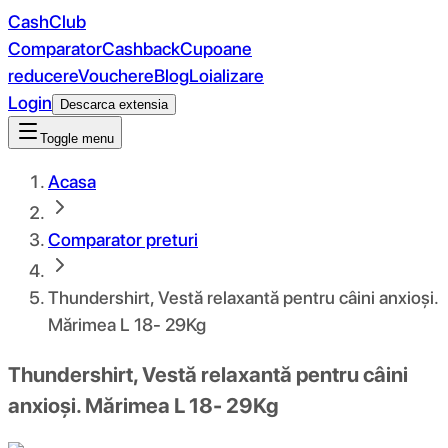
CashClub
Comparator
Cashback
Cupoane
reducere
Vouchere
Blog
Loializare
Login
Descarca extensia
Toggle menu
Acasa
Comparator preturi
Thundershirt, Vestă relaxantă pentru câini anxioși.
Mărimea L 18- 29Kg
Thundershirt, Vestă relaxantă pentru câini
anxioși. Mărimea L 18- 29Kg