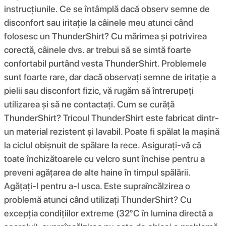
instrucțiunile. Ce se întâmplă dacă observ semne de
disconfort sau iritație la câinele meu atunci când
folosesc un ThunderShirt? Cu mărimea și potrivirea
corectă, câinele dvs. ar trebui să se simtă foarte
confortabil purtând vesta ThunderShirt. Problemele
sunt foarte rare, dar dacă observați semne de iritație a
pielii sau disconfort fizic, vă rugăm să întrerupeți
utilizarea și să ne contactați. Cum se curăță
ThunderShirt? Tricoul ThunderShirt este fabricat dintr-
un material rezistent și lavabil. Poate fi spălat la mașină
la ciclul obișnuit de spălare la rece. Asigurați-vă că
toate închizătoarele cu velcro sunt închise pentru a
preveni agățarea de alte haine în timpul spălării.
Agățați-l pentru a-l usca. Este supraîncălzirea o
problemă atunci când utilizați ThunderShirt? Cu
excepția condițiilor extreme (32°C în lumina directă a