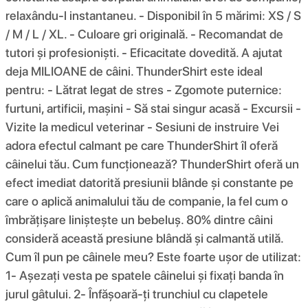
relaxându-l instantaneu. - Disponibil în 5 mărimi: XS / S
/ M / L / XL. - Culoare gri originală. - Recomandat de
tutori și profesioniști. - Eficacitate dovedită. A ajutat
deja MILIOANE de câini. ThunderShirt este ideal
pentru: - Lătrat legat de stres - Zgomote puternice:
furtuni, artificii, mașini - Să stai singur acasă - Excursii -
Vizite la medicul veterinar - Sesiuni de instruire Vei
adora efectul calmant pe care ThunderShirt îl oferă
câinelui tău. Cum funcționează? ThunderShirt oferă un
efect imediat datorită presiunii blânde și constante pe
care o aplică animalului tău de companie, la fel cum o
îmbrățișare liniștește un bebeluș. 80% dintre câini
consideră această presiune blândă și calmantă utilă.
Cum îl pun pe câinele meu? Este foarte ușor de utilizat:
1- Așezați vesta pe spatele câinelui și fixați banda în
jurul gâtului. 2- Înfășoară-ți trunchiul cu clapetele