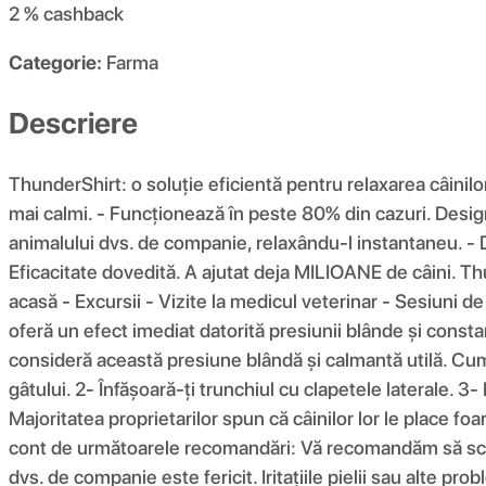
2 %
cashback
Categorie:
Farma
Descriere
ThunderShirt: o soluție eficientă pentru relaxarea câinilo
mai calmi. - Funcționează în peste 80% din cazuri. Desig
animalului dvs. de companie, relaxându-l instantaneu. - Dis
Eficacitate dovedită. A ajutat deja MILIOANE de câini. Thun
acasă - Excursii - Vizite la medicul veterinar - Sesiuni 
oferă un efect imediat datorită presiunii blânde și consta
consideră această presiune blândă și calmantă utilă. Cum î
gâtului. 2- Înfășoară-ți trunchiul cu clapetele laterale. 
Majoritatea proprietarilor spun că câinilor lor le place f
cont de următoarele recomandări: Vă recomandăm să scoat
dvs. de companie este fericit. Iritațiile pielii sau alte p