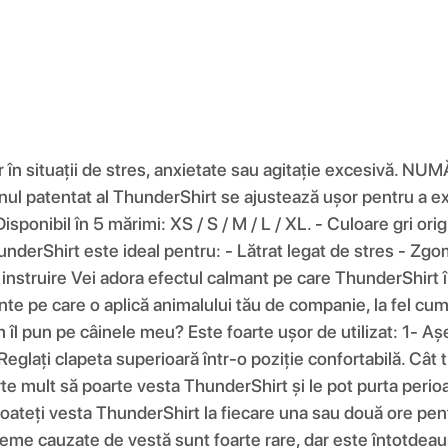
r în situații de stres, anxietate sau agitație excesivă. NU
nul patentat al ThunderShirt se ajustează ușor pentru a e
ponibil în 5 mărimi: XS / S / M / L / XL. - Culoare gri orig
derShirt este ideal pentru: - Lătrat legat de stres - Zgomot
de instruire Vei adora efectul calmant pe care ThunderShirt
nte pe care o aplică animalului tău de companie, la fel cum
l pun pe câinele meu? Este foarte ușor de utilizat: 1- Așeza
3- Reglați clapeta superioară într-o poziție confortabilă. 
oarte mult să poarte vesta ThunderShirt și le pot purta peri
eți vesta ThunderShirt la fiecare una sau două ore pentr
robleme cauzate de vestă sunt foarte rare, dar este întotdeau