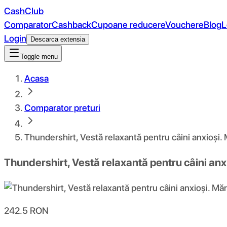
CashClub
Comparator
Cashback
Cupoane reducere
Vouchere
Blog
L
Login
Descarca extensia
Toggle menu
Acasa
Comparator preturi
Thundershirt, Vestă relaxantă pentru câini anxioși
Thundershirt, Vestă relaxantă pentru câini an
242.5
RON