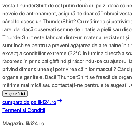
vesta ThunderShirt de cel puțin două ori pe zi dacă câine
nevoie de antrenament, asigură-te doar că îmbraci vesta 
când folosesc un ThunderShirt? Cu mărimea și potrivirea 
rare, dar dacă observați semne de iritație a pielii sau dis
ThunderShirt este fabricat dintr-un material rezistent și l
sunt închise pentru a preveni agățarea de alte haine în ti
excepția condițiilor extreme (32°C în lumina directă a so
răcoresc în principal gâfâind și răcorindu-se cu ajutorul l
privind dimensiunea și potrivirea câinilor masculi? Când
organele genitale. Dacă ThunderShirt se freacă de organel
mărime mai mică sau contactați-ne pentru alte sugestii. 
Afișează tot
cumpara de pe
liki24.ro
Termeni si Conditii
Magazin:
liki24.ro