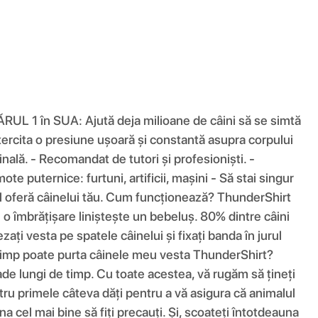
MĂRUL 1 în SUA: Ajută deja milioane de câini să se simtă
xercita o presiune ușoară și constantă asupra corpului
inală. - Recomandat de tutori și profesioniști. -
e puternice: furtuni, artificii, mașini - Să stai singur
 îl oferă câinelui tău. Cum funcționează? ThunderShirt
 o îmbrățișare liniștește un bebeluș. 80% dintre câini
ți vesta pe spatele câinelui și fixați banda în jurul
Cât timp poate purta câinele meu vesta ThunderShirt?
oade lungi de timp. Cu toate acestea, vă rugăm să țineți
u primele câteva dăți pentru a vă asigura că animalul
na cel mai bine să fiți precauți. Și, scoateți întotdeauna