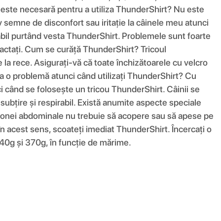
re este necesară pentru a utiliza ThunderShirt? Nu este
 semne de disconfort sau iritație la câinele meu atunci
abil purtând vesta ThunderShirt. Problemele sunt foarte
ontactați. Cum se curăță ThunderShirt? Tricoul
re la rece. Asigurați-vă că toate închizătoarele cu velcro
rea o problemă atunci când utilizați ThunderShirt? Cu
i când se folosește un tricou ThunderShirt. Câinii se
 subțire și respirabil. Există anumite aspecte speciale
l zonei abdominale nu trebuie să acopere sau să apese pe
n acest sens, scoateți imediat ThunderShirt. Încercați o
240g și 370g, în funcție de mărime.