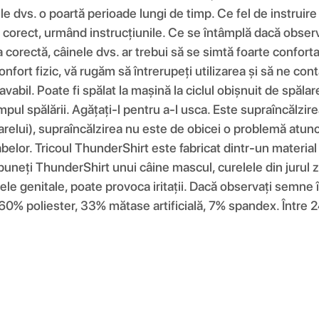
le dvs. o poartă perioade lungi de timp. Ce fel de instrui
corect, urmând instrucțiunile. Ce se întâmplă dacă observ
corectă, câinele dvs. ar trebui să se simtă foarte confort
confort fizic, vă rugăm să întrerupeți utilizarea și să ne c
avabil. Poate fi spălat la mașină la ciclul obișnuit de spăla
mpul spălării. Agățați-l pentru a-l usca. Este supraîncălzi
arelui), supraîncălzirea nu este de obicei o problemă atunc
abelor. Tricoul ThunderShirt este fabricat dintr-un material
 puneți ThunderShirt unui câine mascul, curelele din juru
e genitale, poate provoca iritații. Dacă observați semne î
60% poliester, 33% mătase artificială, 7% spandex. Între 