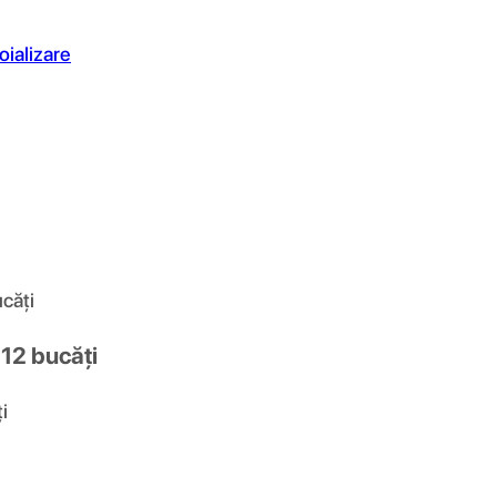
oializare
căți
12 bucăți