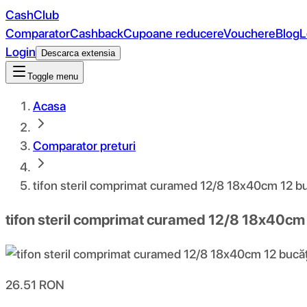
CashClub
Comparator
Cashback
Cupoane reducere
Vouchere
Blog
L
Login
Descarca extensia
Toggle menu
Acasa
Comparator preturi
tifon steril comprimat curamed 12/8 18x40cm 12 bu
tifon steril comprimat curamed 12/8 18x40cm 
26.51
RON