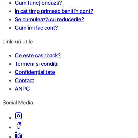
Cum funcționează?
În cât timp primesc banii în cont?
Se cumulează cu reducerile?
Cum îmi fac cont?
Link-uri utile
Ce este cashback?
Termeni și condiții
Confidențialitate
Contact
ANPC
Social Media