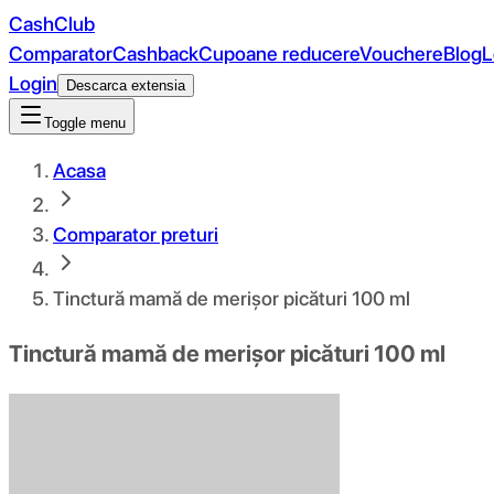
CashClub
Comparator
Cashback
Cupoane reducere
Vouchere
Blog
L
Login
Descarca extensia
Toggle menu
Acasa
Comparator preturi
Tinctură mamă de merișor picături 100 ml
Tinctură mamă de merișor picături 100 ml