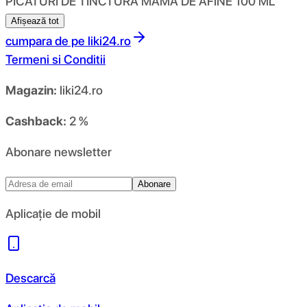
PICĂTURI DE TINCTURĂ MAMĂ DE AFINE 100 ML
Afișează tot
cumpara de pe
liki24.ro
Termeni si Conditii
Magazin:
liki24.ro
Cashback:
2 %
Abonare newsletter
Abonare
Aplicație de mobil
Descarcă