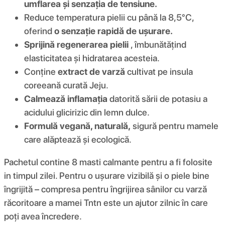
umflarea și senzația de tensiune.
Reduce temperatura pielii cu până la 8,5°C,
oferind
o senzație rapidă de ușurare.
Sprijină regenerarea pielii
, îmbunătățind
elasticitatea și hidratarea acesteia.
Conține
extract de varză
cultivat pe insula
coreeană curată Jeju.
Calmează inflamația
datorită sării de potasiu a
acidului glicirizic din lemn dulce.
Formulă vegană, naturală,
sigură pentru mamele
care alăptează și ecologică.
Pachetul contine 8 masti calmante pentru a fi folosite
in timpul zilei. Pentru o ușurare vizibilă și o piele bine
îngrijită – compresa pentru îngrijirea sânilor cu varză
răcoritoare a mamei Tntn este un ajutor zilnic în care
poți avea încredere.