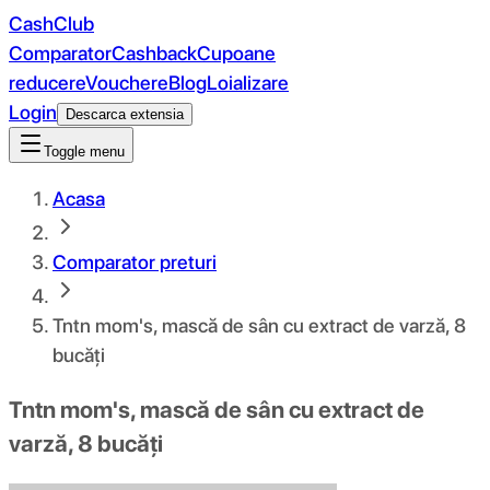
CashClub
Comparator
Cashback
Cupoane
reducere
Vouchere
Blog
Loializare
Login
Descarca extensia
Toggle menu
Acasa
Comparator preturi
Tntn mom's, mască de sân cu extract de varză, 8
bucăți
Tntn mom's, mască de sân cu extract de
varză, 8 bucăți