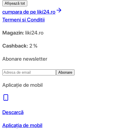
Afișează tot
cumpara de pe
liki24.ro
Termeni si Conditii
Magazin:
liki24.ro
Cashback:
2 %
Abonare newsletter
Abonare
Aplicație de mobil
Descarcă
Aplicația de mobil