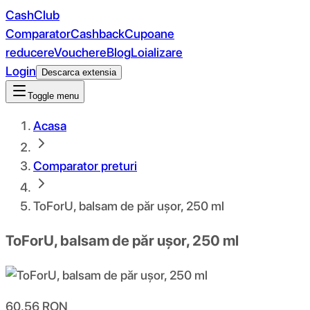
CashClub
Comparator
Cashback
Cupoane
reducere
Vouchere
Blog
Loializare
Login
Descarca extensia
Toggle menu
Acasa
Comparator preturi
ToForU, balsam de păr ușor, 250 ml
ToForU, balsam de păr ușor, 250 ml
60.56
RON