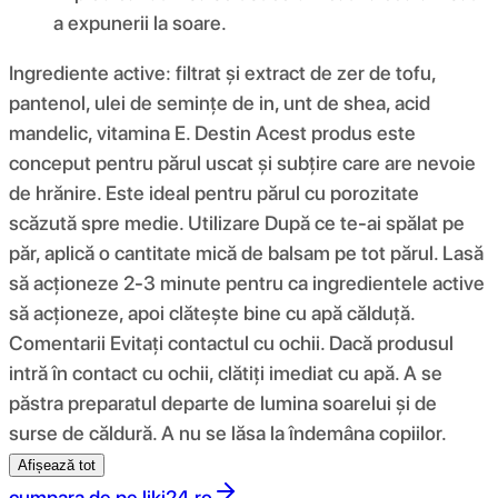
a expunerii la soare.
Ingrediente active: filtrat și extract de zer de tofu,
pantenol, ulei de semințe de in, unt de shea, acid
mandelic, vitamina E. Destin Acest produs este
conceput pentru părul uscat și subțire care are nevoie
de hrănire. Este ideal pentru părul cu porozitate
scăzută spre medie. Utilizare După ce te-ai spălat pe
păr, aplică o cantitate mică de balsam pe tot părul. Lasă
să acționeze 2-3 minute pentru ca ingredientele active
să acționeze, apoi clătește bine cu apă călduță.
Comentarii Evitați contactul cu ochii. Dacă produsul
intră în contact cu ochii, clătiți imediat cu apă. A se
păstra preparatul departe de lumina soarelui și de
surse de căldură. A nu se lăsa la îndemâna copiilor.
Afișează tot
cumpara de pe
liki24.ro