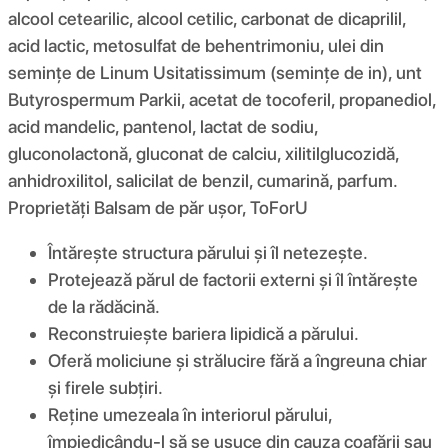
alcool cetearilic, alcool cetilic, carbonat de dicaprilil,
acid lactic, metosulfat de behentrimoniu, ulei din
semințe de Linum Usitatissimum (semințe de in), unt
Butyrospermum Parkii, acetat de tocoferil, propanediol,
acid mandelic, pantenol, lactat de sodiu,
gluconolactonă, gluconat de calciu, xilitilglucozidă,
anhidroxilitol, salicilat de benzil, cumarină, parfum.
Proprietăți Balsam de păr ușor, ToForU
Întărește structura părului și îl netezește.
Protejează părul de factorii externi și îl întărește
de la rădăcină.
Reconstruiește bariera lipidică a părului.
Oferă moliciune și strălucire fără a îngreuna chiar
și firele subțiri.
Reține umezeala în interiorul părului,
împiedicându-l să se usuce din cauza coafării sau