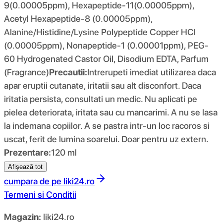
9(0.00005ppm), Hexapeptide-11(0.00005ppm),
Acetyl Hexapeptide-8 (0.00005ppm),
Alanine/Histidine/Lysine Polypeptide Copper HCl
(0.00005ppm), Nonapeptide-1 (0.00001ppm), PEG-
60 Hydrogenated Castor Oil, Disodium EDTA, Parfum
(Fragrance)
Precautii:
Intrerupeti imediat utilizarea daca
apar eruptii cutanate, iritatii sau alt disconfort. Daca
iritatia persista, consultati un medic. Nu aplicati pe
pielea deteriorata, iritata sau cu mancarimi. A nu se lasa
la indemana copiilor. A se pastra intr-un loc racoros si
uscat, ferit de lumina soarelui. Doar pentru uz extern.
Prezentare:
120 ml
Afișează tot
cumpara de pe
liki24.ro
Termeni si Conditii
Magazin:
liki24.ro