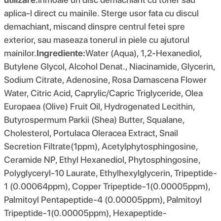
aplica-l direct cu mainile. Sterge usor fata cu discul
demachiant, miscand dinspre centrul fetei spre
exterior, sau maseaza tonerul in piele cu ajutorul
mainilor.
Ingrediente:
Water (Aqua), 1,2-Hexanediol,
Butylene Glycol, Alcohol Denat., Niacinamide, Glycerin,
Sodium Citrate, Adenosine, Rosa Damascena Flower
Water, Citric Acid, Caprylic/Capric Triglyceride, Olea
Europaea (Olive) Fruit Oil, Hydrogenated Lecithin,
Butyrospermum Parkii (Shea) Butter, Squalane,
Cholesterol, Portulaca Oleracea Extract, Snail
Secretion Filtrate(1ppm), Acetylphytosphingosine,
Ceramide NP, Ethyl Hexanediol, Phytosphingosine,
Polyglyceryl-10 Laurate, Ethylhexylglycerin, Tripeptide-
1 (0.00064ppm), Copper Tripeptide-1(0.00005ppm),
Palmitoyl Pentapeptide-4 (0.00005ppm), Palmitoyl
Tripeptide-1(0.00005ppm), Hexapeptide-