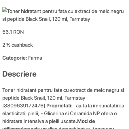
56.1
RON
2 %
cashback
Categorie:
Farma
Descriere
Toner hidratant pentru fata cu extract de melc negru si
peptide Black Snail, 120 ml, Farmstay
[8809639172476]
Proprietati:
- ajuta la imbunatatirea
elasticitatii pielii; - Glicerina si Ceramida NP ofera o
hidratare intensiva a pielii uscate.
Mod de
utilizare:
Inmoaie un disc demachiant cu toner sau