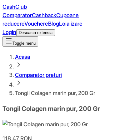
CashClub
Comparator
Cashback
Cupoane
reducere
Vouchere
Blog
Loializare
Login
Descarca extensia
Toggle menu
Acasa
Comparator preturi
Tongil Colagen marin pur, 200 Gr
Tongil Colagen marin pur, 200 Gr
118.47
RON