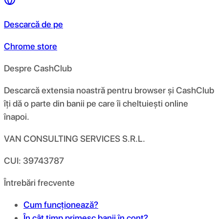
Descarcă de pe
Chrome store
Despre CashClub
Descarcă extensia noastră pentru browser și CashClub
îți dă o parte din banii pe care îi cheltuiești online
înapoi.
VAN CONSULTING SERVICES S.R.L.
CUI: 39743787
Întrebări frecvente
Cum funcționează?
În cât timp primesc banii în cont?