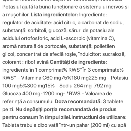
Potasiul ajută la buna funcționare a sistemului nervos și
a mușchilor.
Lista ingredientelor:
Ingrediente:
regulator de aciditate: acid citric, bicarbonat de sodiu,
substanță: sorbitoli, glucoză, săruri de potasiu ale
acidului ortofosforic, acid L-ascorbic (vitamina C),
aromă naturală de portocale, substanță: polietilen
glicol, concentrat de sfeclă roșie, îndulcitor: sucraloză,
colorant : riboflavină
Cantități de ingrediente:
Ingrediente în 1 comprimat% RWS*În 3 comprimate%
RWS* - Vitamina C60 mg75%180 mg225 mg - Potasiu
100 mg5%300 mg15% - Sodiu 264 mg-792 mg- -
Glucoza 400 mg-1200 mg- *RWS - Valoarea de
referință a consumului
Doza recomandată:
3 tablete
pe zi.
Nu depășiți porția recomandată de produs
pentru consum în timpul zilei.
Instructiuni de utilizare:
Tableta trebuie dizolvată într-un pahar (200 ml) cu apă