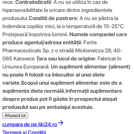
rece.
Contraindicatii:
A nu se utiliza în caz de
hipersensibilitate la oricare dintre ingredientele
produsului.
Conditii de pastrare:
A nu se păstra la
îndemâna copiilor mici, la o temperatură de 15-25°C.
Protejează împotriva luminii.
Numele companiei care
produce agentul/adresa entității:
Fortis
Pharmaceuticals Sp. z o stradă Mickiewicza 29, 40-
085 Katowice
Țara sau locul de origine:
Fabricat în
Uniunea Europeană.
Un supliment alimentar (aliment)
nu poate fi folosit ca înlocuitor al unei diete
variate.
Scopul unui supliment alimentar este de a
suplimenta dieta normală.
Informații suplimentare
despre produs pot fi găsite în prospectul atașat
produsului sau pe ambalajul acestuia.
Afișează tot
cumpara de pe
liki24.ro
Termeni si Conditii