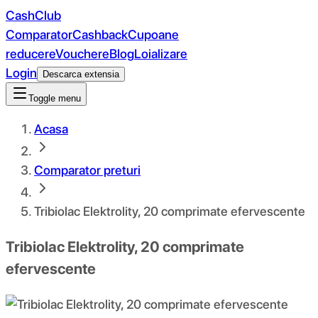
CashClub
Comparator
Cashback
Cupoane
reducere
Vouchere
Blog
Loializare
Login
Descarca extensia
Toggle menu
Acasa
Comparator preturi
Tribiolac Elektrolity, 20 comprimate efervescente
Tribiolac Elektrolity, 20 comprimate
efervescente