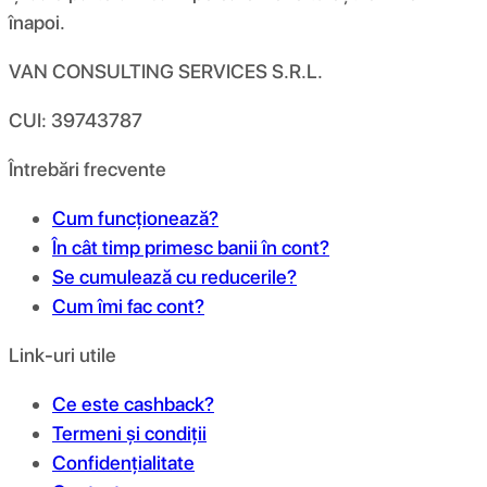
înapoi.
VAN CONSULTING SERVICES S.R.L.
CUI: 39743787
Întrebări frecvente
Cum funcționează?
În cât timp primesc banii în cont?
Se cumulează cu reducerile?
Cum îmi fac cont?
Link-uri utile
Ce este cashback?
Termeni și condiții
Confidențialitate