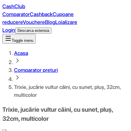
CashClub
Comparator
Cashback
Cupoane
reducere
Vouchere
Blog
Loializare
Login
Descarca extensia
Toggle menu
Acasa
Comparator preturi
Trixie, jucărie vultur câini, cu sunet, pluș, 32cm,
multicolor
Trixie, jucărie vultur câini, cu sunet, pluș,
32cm, multicolor