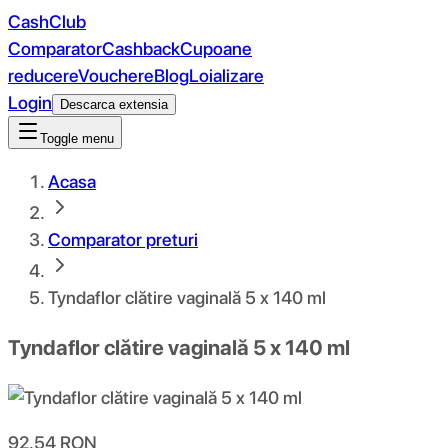
CashClub
Comparator
Cashback
Cupoane
reducere
Vouchere
Blog
Loializare
Login
Descarca extensia
Toggle menu
Acasa
Comparator preturi
Tyndaflor clătire vaginală 5 x 140 ml
Tyndaflor clătire vaginală 5 x 140 ml
92.54
RON