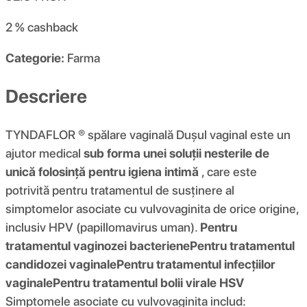
2 %
cashback
Categorie:
Farma
Descriere
TYNDAFLOR ® spălare vaginală Dușul vaginal este un
ajutor medical
sub forma unei soluții nesterile de
unică folosință pentru igiena intimă
, care este
potrivită pentru tratamentul de susținere al
simptomelor asociate cu vulvovaginita de orice origine,
inclusiv HPV (papillomavirus uman).
Pentru
tratamentul vaginozei bacteriene
Pentru tratamentul
candidozei vaginale
Pentru tratamentul infecțiilor
vaginale
Pentru tratamentul bolii virale HSV
Simptomele asociate cu vulvovaginita includ: