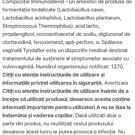
Compoziţie ImmunoBlend – un amestec de produse de
fermentație tindalizate (Lactobacillus casei,
Lactobacillus acidophilus, Lactobacillus plantarum,
Streptococcus Thermophilus), acid lactic,
propilenglicol, cocoamfoacetat de sodiu, digluconat de
clorhexidină, fenoxietanol, apă-perfum, α. Spălarea
vaginală Tyndaflor este un dispozitiv medical destinat
tratamentului de susținere al simptomelor asociate cu
vulvovaginită. Numărul organismului notificat: 1370.
Citiți cu atenție instrucțiunile de utilizare și
informațiile privind utilizarea în siguranță.
Avertizare
Citiți cu atenție instrucțiunile de utilizare înainte de a
începe să utilizați produsul, deoarece acesta conține
informații importante pentru utilizatori.
A nu se lăsa la
îndemâna și vederea copiilor.
Dacă utilizați doar o
parte din produs, nu reutilizați restul produsului
deoarece acest lucru ar putea provoca o infecție. Nu