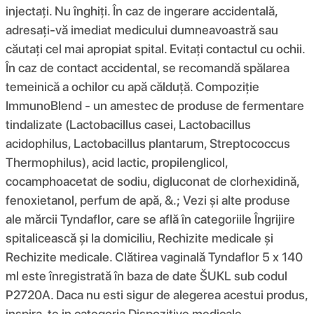
injectați. Nu înghiți. În caz de ingerare accidentală,
adresați-vă imediat medicului dumneavoastră sau
căutați cel mai apropiat spital. Evitați contactul cu ochii.
În caz de contact accidental, se recomandă spălarea
temeinică a ochilor cu apă călduță. Compoziţie
ImmunoBlend - un amestec de produse de fermentare
tindalizate (Lactobacillus casei, Lactobacillus
acidophilus, Lactobacillus plantarum, Streptococcus
Thermophilus), acid lactic, propilenglicol,
cocamphoacetat de sodiu, digluconat de clorhexidină,
fenoxietanol, perfum de apă, &.; Vezi și alte produse
ale mărcii Tyndaflor, care se află în categoriile Îngrijire
spitalicească și la domiciliu, Rechizite medicale și
Rechizite medicale. Clătirea vaginală Tyndaflor 5 x 140
ml este înregistrată în baza de date ŠUKL sub codul
P2720A. Daca nu esti sigur de alegerea acestui produs,
inspira-te in categoria Dispozitive medicale.