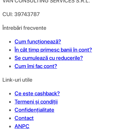
VAN CONSULTING SERVICES S.R.L.
CUI: 39743787
Întrebări frecvente
Cum funcționează?
În cât timp primesc banii în cont?
Se cumulează cu reducerile?
Cum îmi fac cont?
Link-uri utile
Ce este cashback?
Termeni și condiții
Confidențialitate
Contact
ANPC