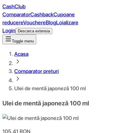
CashClub
Comparator
Cashback
Cupoane
reducere
Vouchere
Blog
Loializare
Login
Descarca extensia
Toggle menu
Acasa
Comparator preturi
Ulei de mentă japoneză 100 ml
Ulei de mentă japoneză 100 ml
105.41
RON