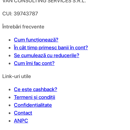
VAN CONSULTING SERVICES S.R.L.
CUI: 39743787
Întrebări frecvente
Cum funcționează?
În cât timp primesc banii în cont?
Se cumulează cu reducerile?
Cum îmi fac cont?
Link-uri utile
Ce este cashback?
Termeni și condiții
Confidențialitate
Contact
ANPC