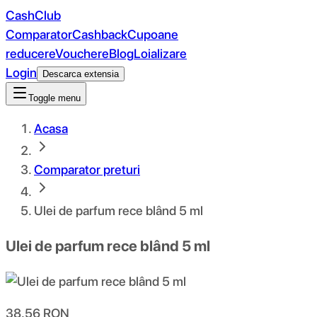
CashClub
Comparator
Cashback
Cupoane
reducere
Vouchere
Blog
Loializare
Login
Descarca extensia
Toggle menu
Acasa
Comparator preturi
Ulei de parfum rece blând 5 ml
Ulei de parfum rece blând 5 ml
38.56
RON