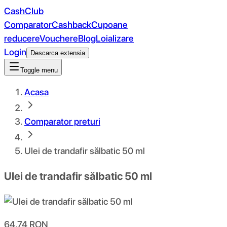
CashClub
Comparator
Cashback
Cupoane
reducere
Vouchere
Blog
Loializare
Login
Descarca extensia
Toggle menu
Acasa
Comparator preturi
Ulei de trandafir sălbatic 50 ml
Ulei de trandafir sălbatic 50 ml
64.74
RON