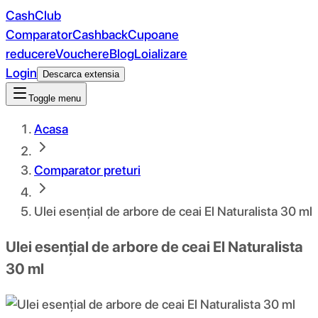
CashClub
Comparator
Cashback
Cupoane
reducere
Vouchere
Blog
Loializare
Login
Descarca extensia
Toggle menu
Acasa
Comparator preturi
Ulei esențial de arbore de ceai El Naturalista 30 ml
Ulei esențial de arbore de ceai El Naturalista
30 ml