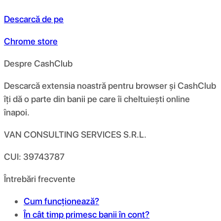
Descarcă de pe
Chrome store
Despre CashClub
Descarcă extensia noastră pentru browser și CashClub
îți dă o parte din banii pe care îi cheltuiești online
înapoi.
VAN CONSULTING SERVICES S.R.L.
CUI: 39743787
Întrebări frecvente
Cum funcționează?
În cât timp primesc banii în cont?