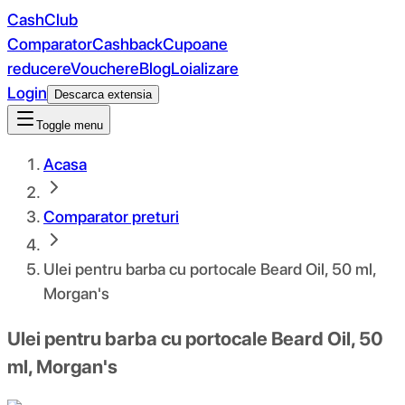
CashClub
Comparator
Cashback
Cupoane
reducere
Vouchere
Blog
Loializare
Login
Descarca extensia
Toggle menu
Acasa
Comparator preturi
Ulei pentru barba cu portocale Beard Oil, 50 ml,
Morgan's
Ulei pentru barba cu portocale Beard Oil, 50
ml, Morgan's