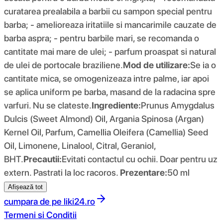
curatarea prealabila a barbii cu sampon special pentru
barba; - amelioreaza iritatiile si mancarimile cauzate de
barba aspra; - pentru barbile mari, se recomanda o
cantitate mai mare de ulei; - parfum proaspat si natural
de ulei de portocale braziliene.
Mod de utilizare:
Se ia o
cantitate mica, se omogenizeaza intre palme, iar apoi
se aplica uniform pe barba, masand de la radacina spre
varfuri. Nu se clateste.
Ingrediente:
Prunus Amygdalus
Dulcis (Sweet Almond) Oil, Argania Spinosa (Argan)
Kernel Oil, Parfum, Camellia Oleifera (Camellia) Seed
Oil, Limonene, Linalool, Citral, Geraniol,
BHT.
Precautii:
Evitati contactul cu ochii. Doar pentru uz
extern. Pastrati la loc racoros.
Prezentare:
50 ml
Afișează tot
cumpara de pe
liki24.ro
Termeni si Conditii