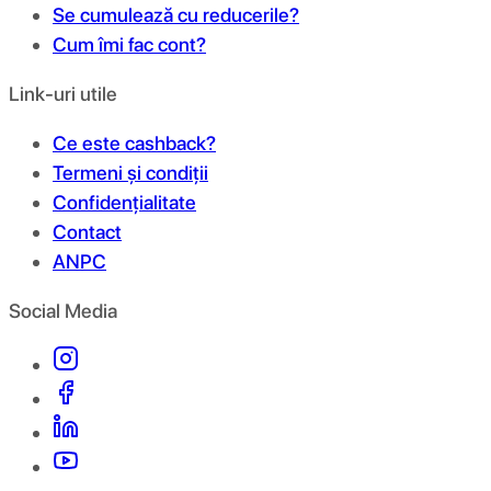
Se cumulează cu reducerile?
Cum îmi fac cont?
Link-uri utile
Ce este cashback?
Termeni și condiții
Confidențialitate
Contact
ANPC
Social Media