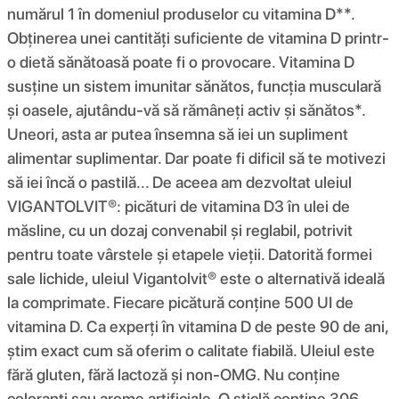
numărul 1 în domeniul produselor cu vitamina D**.
Obținerea unei cantități suficiente de vitamina D printr-
o dietă sănătoasă poate fi o provocare. Vitamina D
susține un sistem imunitar sănătos, funcția musculară
și oasele, ajutându-vă să rămâneți activ și sănătos*.
Uneori, asta ar putea însemna să iei un supliment
alimentar suplimentar. Dar poate fi dificil să te motivezi
să iei încă o pastilă... De aceea am dezvoltat uleiul
VIGANTOLVIT®: picături de vitamina D3 în ulei de
măsline, cu un dozaj convenabil și reglabil, potrivit
pentru toate vârstele și etapele vieții. Datorită formei
sale lichide, uleiul Vigantolvit® este o alternativă ideală
la comprimate. Fiecare picătură conține 500 UI de
vitamina D. Ca experți în vitamina D de peste 90 de ani,
știm exact cum să oferim o calitate fiabilă. Uleiul este
fără gluten, fără lactoză și non-OMG. Nu conține
coloranți sau arome artificiale. O sticlă conține 306